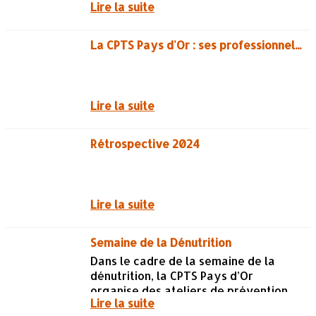
Lire la suite
de la Plaine Dijonnaise de Genlis, en
tenant un stand entièrement...
La CPTS Pays d'Or : ses professionnels de santé et son territoire
Lire la suite
Rétrospective 2024
Lire la suite
Semaine de la Dénutrition
Dans le cadre de la semaine de la
dénutrition, la CPTS Pays d’Or
organise des ateliers de prévention
Lire la suite
dans les EHPAD du territoire.Ces