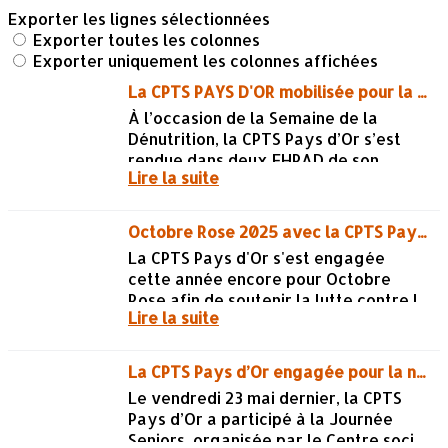
Exporter les lignes sélectionnées
Exporter toutes les colonnes
Exporter uniquement les colonnes affichées
La CPTS PAYS D'OR mobilisée pour la semaine de la dénutrition
À l’occasion de la Semaine de la
Dénutrition, la CPTS Pays d’Or s’est
rendue dans deux EHPAD de son
Lire la suite
territoire, à Athée et Auxonne, pour
mener une action de prévention...
Octobre Rose 2025 avec la CPTS Pays d'Or
La CPTS Pays d'Or s'est engagée
cette année encore pour Octobre
Rose afin de soutenir la lutte contre le
Lire la suite
cancer du sein et sensibiliser au
dépistage précoce.Le 4 octobre à...
La CPTS Pays d’Or engagée pour la nutrition lors de la Journée Seniors
Le vendredi 23 mai dernier, la CPTS
Pays d’Or a participé à la Journée
Seniors, organisée par le Centre social