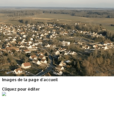
Exporter les lignes sélectionnées
Exporter toutes les colonnes
Exporter uniquement les colonnes affichées
Menu
<
>
Actualités
Newsletter
Les médias en parlent
Petites annonces
?>
Images de la page d'accueil
Cliquez pour éditer