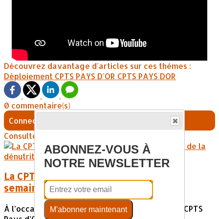
Découvrez davantage d'articles sur ces thèmes :
Déploiement CPTS PAYS D'OR
CPTS PAYS DOR
0 commentaire(s)
Connectez-vous pour laisser un commentaire
Consultez également
ABONNEZ-VOUS À
NOTRE NEWSLETTER
La CPTS PAYS D'OR mobilisée pour la
semaine de la dénutrition
À l’occasion de la Semaine de la Dénutrition, la CPTS
M'abonner maintenant
Pays d’Or s’est rendue dans deux EHPAD de...