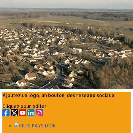
Exporter les lignes sélectionnées
Exporter toutes les colonnes
Exporter uniquement les colonnes affichées
Menu
?>
Images de la page d'accueil
Cliquez pour éditer
Ajoutez un logo, un bouton, des réseaux sociaux
Cliquez pour éditer